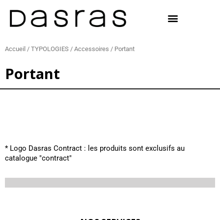
Aller
au
contenu
Accueil
/
TYPOLOGIES
/
Accessoires
/ Portant
Portant
* Logo Dasras Contract : les produits sont exclusifs au
catalogue "contract"