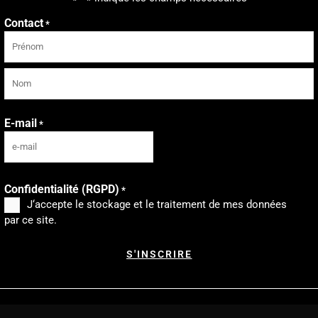
Contact
*
Prénom
Nom
E-mail
*
Confidentialité (RGPD)
*
J‘accepte le stockage et le traitement de mes données
par ce site.