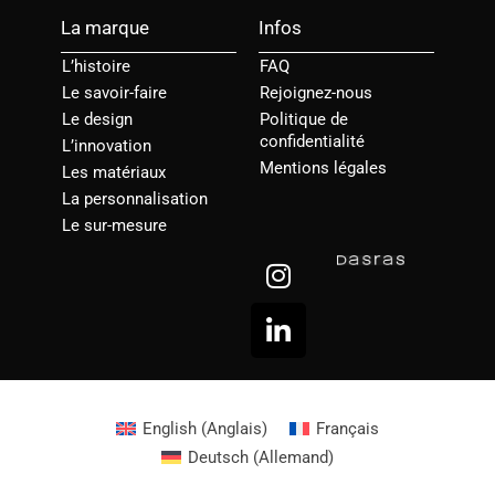
La marque
Infos
L’histoire
FAQ
Le savoir-faire
Rejoignez-nous
Le design
Politique de
confidentialité
L’innovation
Mentions légales
Les matériaux
La personnalisation
Le sur-mesure
I
L
n
i
s
n
t
k
a
e
g
d
r
i
English
(
Anglais
)
Français
a
n
Deutsch
(
Allemand
)
m
-