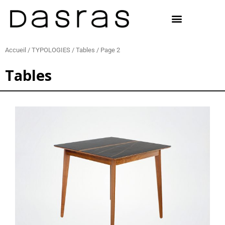
Aller
au
contenu
Accueil
/
TYPOLOGIES
/
Tables
/ Page 2
Tables
Page
Page