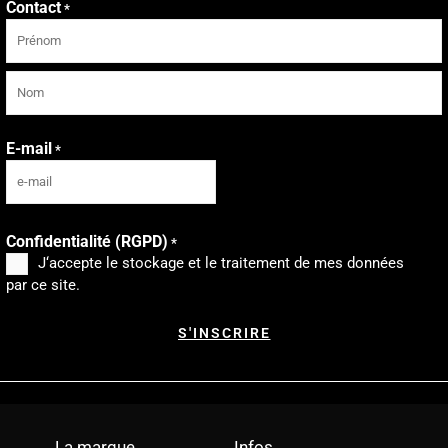
Contact
*
Prénom
Nom
E-mail
*
Confidentialité (RGPD)
*
J‘accepte le stockage et le traitement de mes données
par ce site.
La marque
Infos