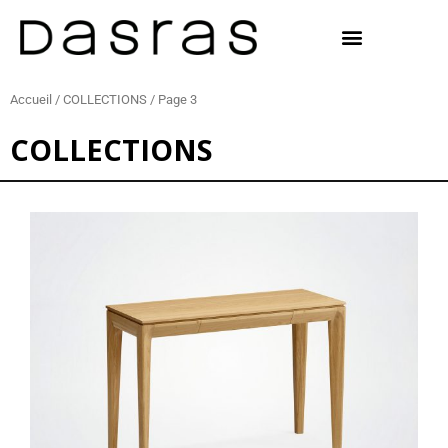
Aller
au
contenu
Accueil
/
COLLECTIONS
/ Page 3
COLLECTIONS
Page
Page
Page
Page