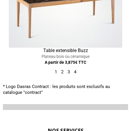
Table extensible Buzz
Plateau bois ou céramique
A partir de
3,875
€ TTC
1
2
3
4
* Logo Dasras Contract : les produits sont exclusifs au
catalogue "contract"
NOS SERVICES