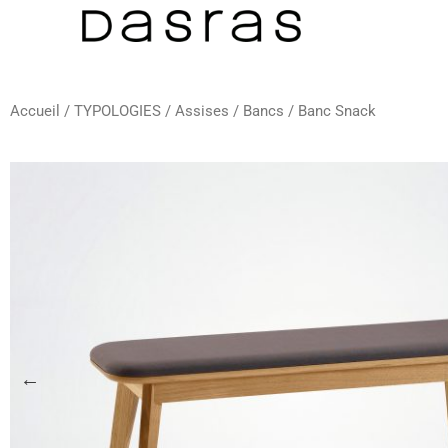
Aller
au
contenu
Accueil
/
TYPOLOGIES
/
Assises
/
Bancs
/ Banc Snack