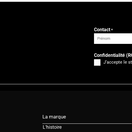
Contact
*
Prénom
Confidentialité (
J‘accepte le s
La marque
L’histoire