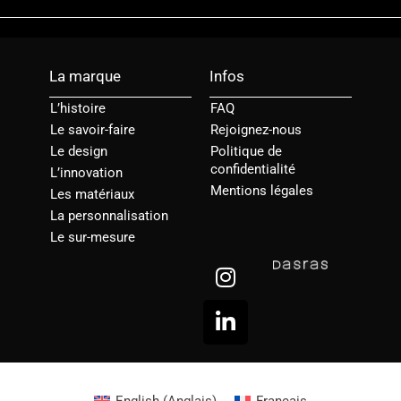
La marque
Infos
L’histoire
FAQ
Le savoir-faire
Rejoignez-nous
Le design
Politique de
confidentialité
L’innovation
Mentions légales
Les matériaux
La personnalisation
Le sur-mesure
I
L
n
i
s
n
t
k
a
e
g
d
r
i