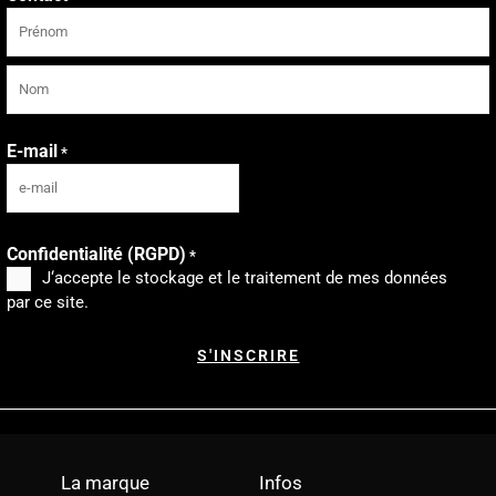
Prénom
Nom
E-mail
*
Confidentialité (RGPD)
*
J‘accepte le stockage et le traitement de mes données
par ce site.
La marque
Infos