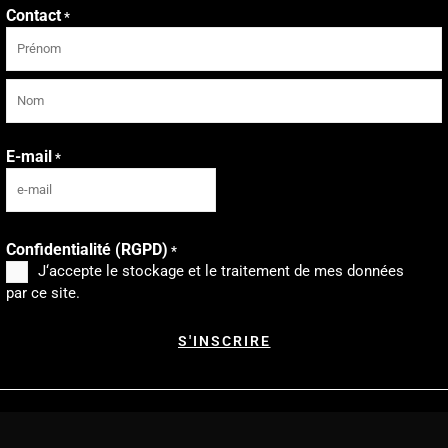
Contact
*
Prénom
Nom
E-mail
*
Confidentialité (RGPD)
*
J‘accepte le stockage et le traitement de mes données
par ce site.