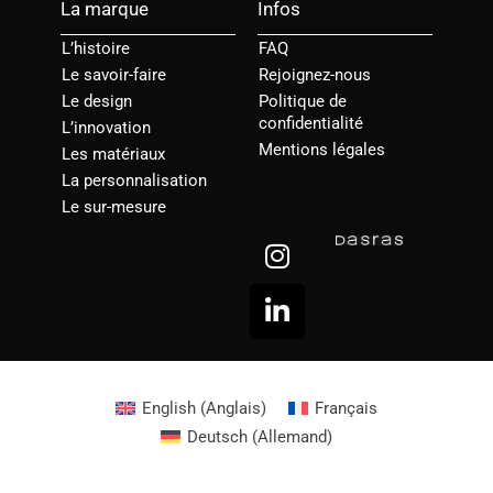
La marque
Infos
L’histoire
FAQ
Le savoir-faire
Rejoignez-nous
Le design
Politique de
confidentialité
L’innovation
Mentions légales
Les matériaux
La personnalisation
Le sur-mesure
I
L
n
i
s
n
t
k
a
e
g
d
r
i
English
(
Anglais
)
Français
a
n
Deutsch
(
Allemand
)
m
-
i